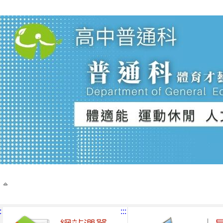
:
:::