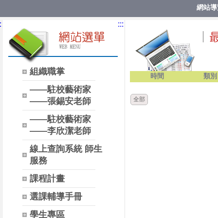
網站導
:
:::
組織職掌
時間
類別
——駐校藝術家
全部
——張錫安老師
——駐校藝術家
——李欣潔老師
線上查詢系統 師生
服務
課程計畫
選課輔導手冊
學生專區