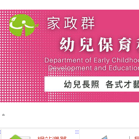
:
:::